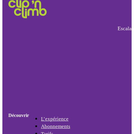
Escalad
Découvrir
L’expérience
Abonnements
Tarifs