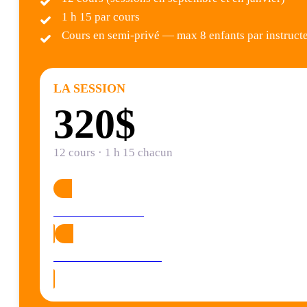
1 h 15 par cours
Cours en semi-privé — max 8 enfants par instruct
LA SESSION
320$
12 cours · 1 h 15 chacun
Réservez à Laval
Réservez à Brossard