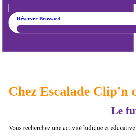
Réserver Brossard
Chez Escalade Clip'n 
Le fu
Vous recherchez une activité ludique et éducative