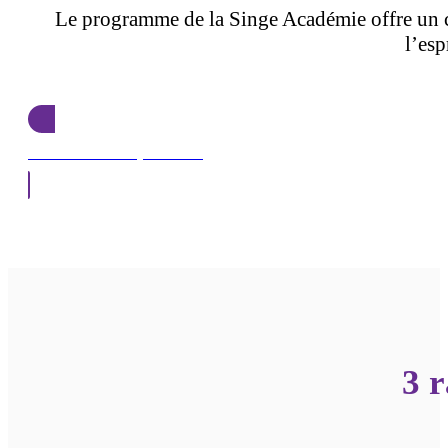
Le programme de la Singe Académie offre un ca
l’esp
Découvrir l'expérience
3 r