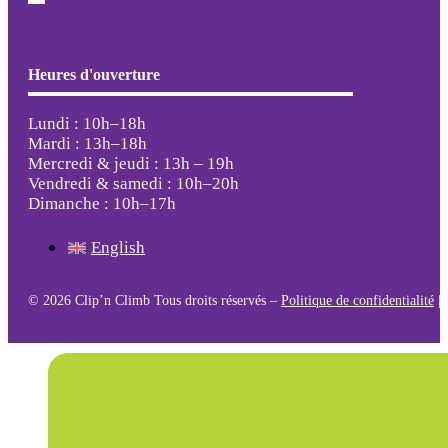
Heures d'ouverture
Lundi : 10h–18h
Mardi : 13h–18h
Mercredi & jeudi : 13h – 19h
Vendredi & samedi : 10h–20h
Dimanche : 10h–17h
English
© 2026 Clip’n Climb Tous droits réservés –
Politique de confidentialité
|